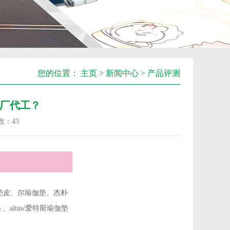
您的位置：
主页
>
新闻中心
>
产品评测
厂代工？
数：
43
伽垫皮、尔瑜伽垫、杰朴
、altus/爱特斯瑜伽垫