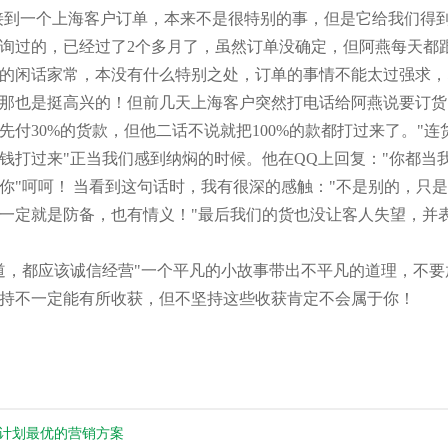
到一个上海客户订单，本来不是很特别的事，但是它给我们得到
咨询过的，已经过了2个多月了，虽然订单没确定，但阿燕每天都
的闲话家常，本没有什么特别之处，订单的事情不能太过强求，
那也是挺高兴的！但前几天上海客户突然打电话给阿燕说要订货
先付30%的货款，但他二话不说就把100%的款都打过来了。"
钱打过来"正当我们感到纳焖的时候。他在QQ上回复："你都当
你"呵呵！ 当看到这句话时，我有很深的感触："不是别的，只是
一定就是防备，也有情义！"最后我们的货也没让客人失望，并
道，都应该诚信经营"一个平凡的小故事带出不平凡的道理，不
持不一定能有所收获，但不坚持这些收获肯定不会属于你！
计划最优的营销方案