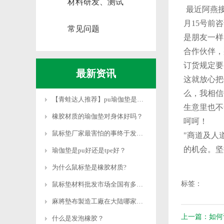
材料研发、测试
最近阿燕接
月15号前
常见问题
是朋友一样
合作伙伴，
订货规定要
最新资讯
这就放心把
么，我相信
【青蛙达人推荐】pu瑜伽垫是什么材质
生意里也不
橡胶材质的瑜伽垫对身体好吗？
呵呵！
鼠标垫厂家最害怕的事终于发生了！
"商道及人
的机会。坚
瑜伽垫是pu好还是tpe好？
为什么鼠标垫是橡胶材质?
标签：
鼠标垫材料批发市场全国有多少？
麻將墊布製造工廠在大陆哪家好？
上一篇：如何
什么是发泡橡胶？