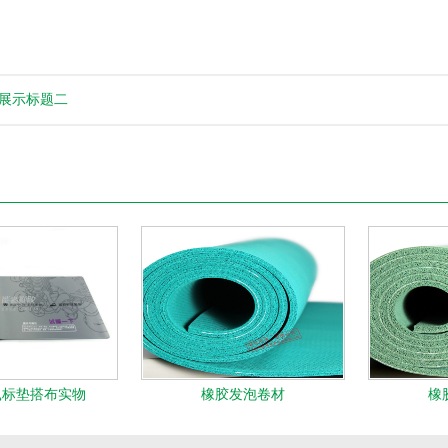
展示标题二
鼠标垫搭布实物
橡胶发泡卷材
橡